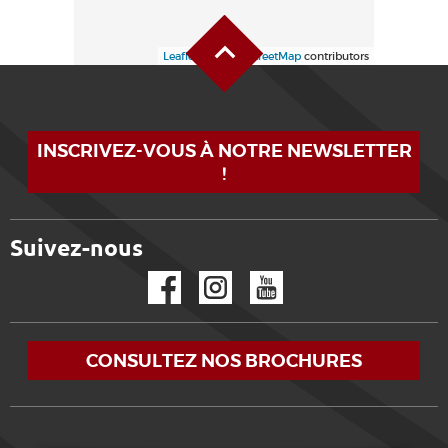
Haut de page
Leaflet
| ©
OpenStreetMap
contributors
INSCRIVEZ-VOUS À NOTRE NEWSLETTER
!
Suivez-nous
Facebook
Instagram
YouTube
CONSULTEZ NOS BROCHURES