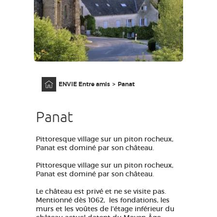
GRANDS SITES OCCITANIE
MA SÉLECTION
ACCÈS MALVOYANT
FR
Accueil
ENVIE Entre amis
Panat
AVEYRON VIVRE VRAI
Panat
Pittoresque village sur un piton rocheux,
Panat est dominé par son château.
Pittoresque village sur un piton rocheux,
Panat est dominé par son château.
Le château est privé et ne se visite pas.
Mentionné dès 1062, l
es fondations, les
murs et les voûtes de l'étage inférieur du