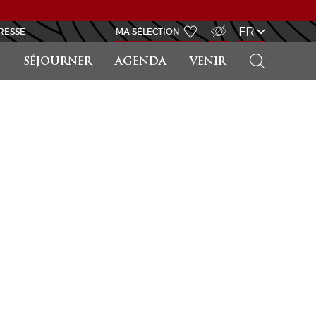
ACCÈS MALVOYANT
FR
RESSE
MA SÉLECTION
RECHERCHER
SÉJOURNER
AGENDA
VENIR