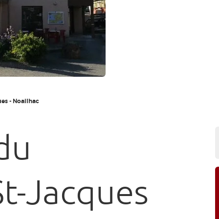
es - Noailhac
du
t-Jacques