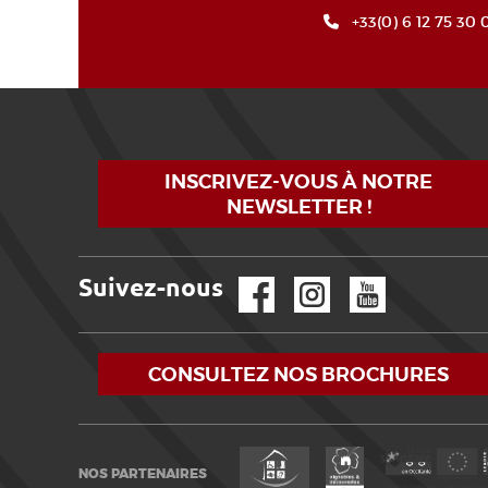
+33(0) 6 12 75 30 
INSCRIVEZ-VOUS À NOTRE
NEWSLETTER !
Suivez-nous
Facebook
Instagram
YouTube
CONSULTEZ NOS BROCHURES
NOS PARTENAIRES