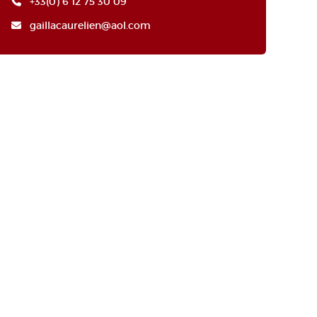
+33(0) 6 12 75 30 09
gaillacaurelien@aol.com