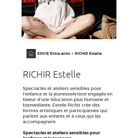
GRANDS SITES OCCITANIE
MA SÉLECTION
ACCÈS MALVOYANT
FR
Accueil
ENVIE Entre amis
RICHIR Estelle
AVEYRON VIVRE VRAI
RICHIR Estelle
Spectacles et ateliers sensibles pour
l’enfance et la jeunesseArtiste engagée en
faveur d’une éducation plus humaine et
bienveillante, Estelle Richir crée des
formes artistiques et participatives qui
parlent aux enfants et à ceux qui les
accompagnent
Spectacles et ateliers sensibles pour