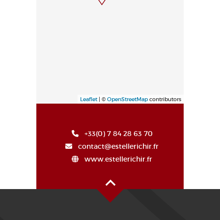
Leaflet
| ©
OpenStreetMap
contributors
+33(0) 7 84 28 63 70
contact@estellerichir.fr
www.estellerichir.fr
Haut de page