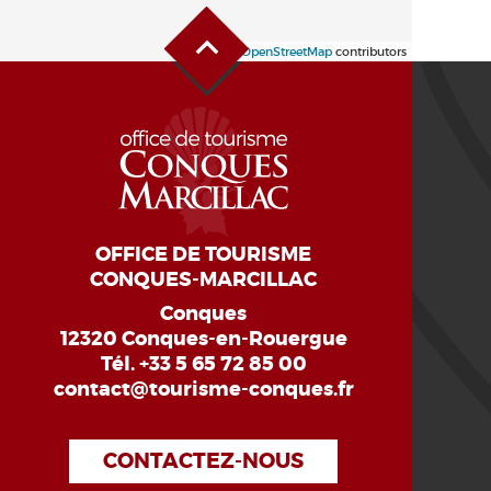
Haut de page
Leaflet
| ©
OpenStreetMap
contributors
OFFICE DE TOURISME
CONQUES-MARCILLAC
Conques
12320 Conques-en-Rouergue
Tél.
+33 5 65 72 85 00
contact@tourisme-conques.fr
CONTACTEZ-NOUS