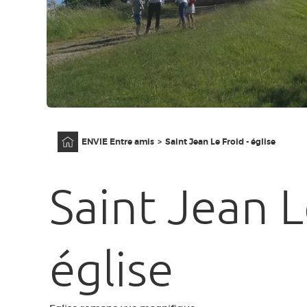
Accueil
ENVIE Entre amis
Saint Jean Le Froid - église
Saint Jean L
église