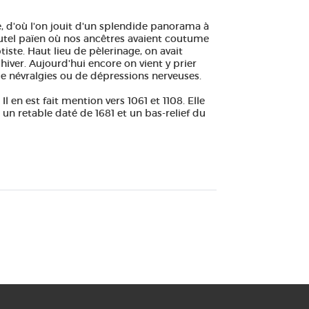
, d'où l'on jouit d'un splendide panorama à
autel païen où nos ancêtres avaient coutume
iste. Haut lieu de pèlerinage, on avait
iver. Aujourd'hui encore on vient y prier
e névralgies ou de dépressions nerveuses.
 Il en est fait mention vers 1061 et 1108.
Elle
un retable daté de 1681 et un bas-relief du