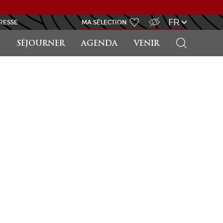
ACCÈS MALVOYANT
FR
RESSE
MA SÉLECTION
RECHERCHER
SÉJOURNER
AGENDA
VENIR