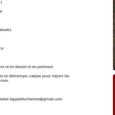
s)
re
Phot
évale)
ce
s ni en dessin ni en peinture.
ents et détrempe, calque pour report du
3 mm.
 atelier.lappelduchemin@gmail.com