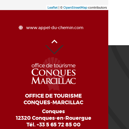
Leaflet
| ©
OpenStreetMap
contributors
www.appel-du-chemin.com
Haut de page
OFFICE DE TOURISME
CONQUES-MARCILLAC
Conques
12320 Conques-en-Rouergue
Tél.
+33 5 65 72 85 00