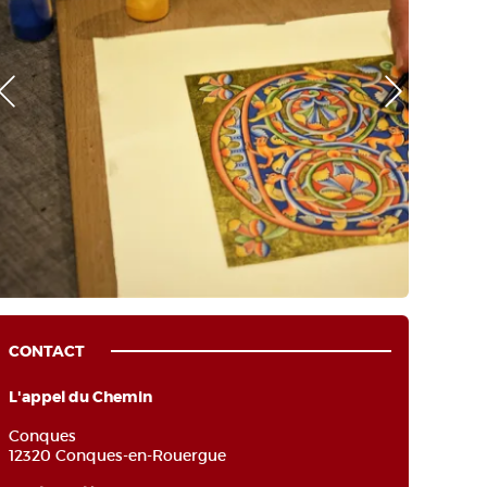
o Précédente
Photo Suivante
CONTACT
L'appel du Chemin
Conques
12320 Conques-en-Rouergue