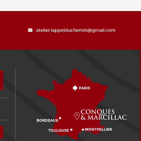
atelier.lappelduchemin@gmail.com
Comment venir ?