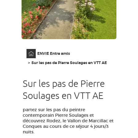
GRANDS SITES OCCITANIE
MA SÉLECTION
ACCÈS MALVOYANT
FR
Accueil
ENVIE Entre amis
AVEYRON VIVRE VRAI
Sur les pas de Pierre Soulages en VTT AE
Sur les pas de Pierre
Soulages en VTT AE
partez sur les pas du peintre
contemporain Pierre Soulages et
découvrez Rodez, le Vallon de Marcillac et
Conques au cours de ce séjour 4 jours/3
nuits.