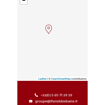
−
Leaflet
| ©
OpenStreetMap
contributors
+33(0) 5 65 71 39 39
groupe@lhoteldesbains.fr