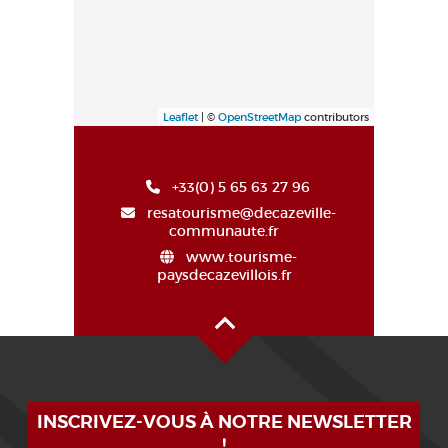
Leaflet
| ©
OpenStreetMap
contributors
+33(0) 5 65 63 27 96
resatourisme@decazeville-
communaute.fr
www.tourisme-
paysdecazevillois.fr
Haut de page
INSCRIVEZ-VOUS À NOTRE NEWSLETTER
!