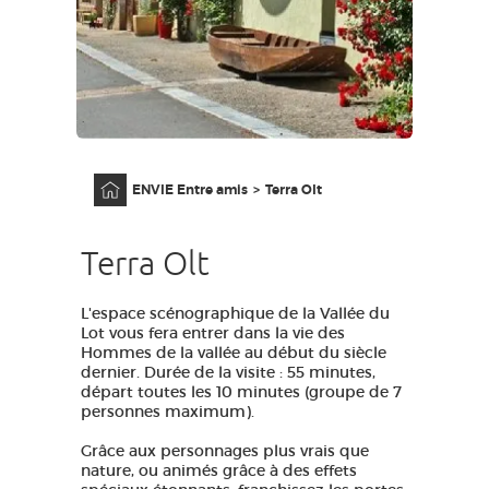
GRANDS SITES OCCITANIE
MA SÉLECTION
ACCÈS MALVOYANT
FR
Accueil
ENVIE Entre amis
Terra Olt
AVEYRON VIVRE VRAI
Terra Olt
L'espace scénographique de la Vallée du
Lot vous fera entrer dans la vie des
Hommes de la vallée au début du siècle
dernier. Durée de la visite : 55 minutes,
départ toutes les 10 minutes (groupe de 7
personnes maximum).
Grâce aux personnages plus vrais que
nature, ou animés grâce à des effets