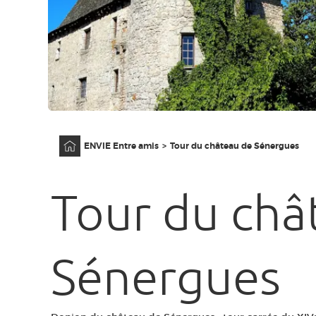
Accueil
ENVIE Entre amis
Tour du château de Sénergues
Tour du châ
Sénergues