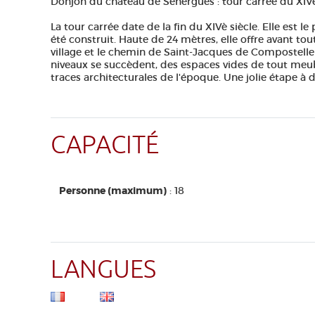
Donjon du château de Sénergues : tour carrée du XIVe s
La tour carrée date de la fin du XIVè siècle. Elle est 
été construit. Haute de 24 mètres, elle offre avant to
village et le chemin de Saint-Jacques de Compostelle q
niveaux se succèdent, des espaces vides de tout meub
traces architecturales de l'époque. Une jolie étape à
CAPACITÉ
Personne (maximum)
: 18
LANGUES