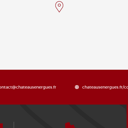
ontact@chateausenergues.fr
chateausenergues.fr/c
Comment venir ?