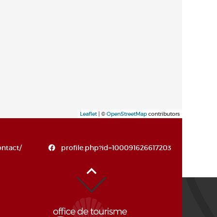
Leaflet
| ©
OpenStreetMap
contributors
ontact/
profile.php?id=100091626617203
Haut de page