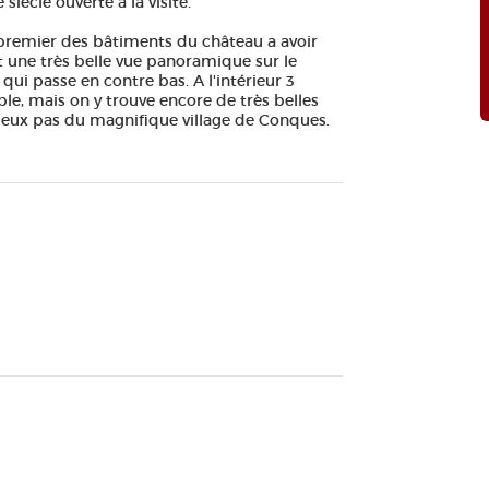
iècle ouverte à la visite.
le premier des bâtiments du château a avoir
ut une très belle vue panoramique sur le
ui passe en contre bas. A l'intérieur 3
le, mais on y trouve encore de très belles
 deux pas du magnifique village de Conques.