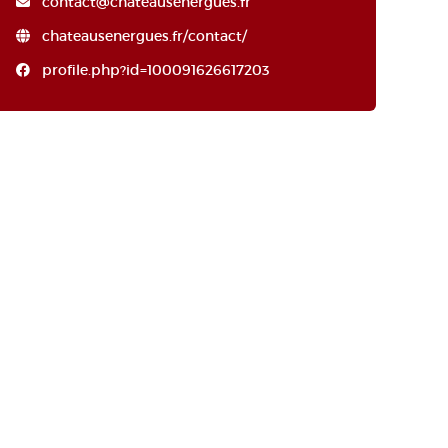
contact@chateausenergues.fr
chateausenergues.fr/contact/
profile.php?id=100091626617203