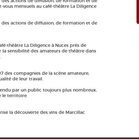
r des actions de diffusion, de formation et de
z-vous mensuels au café-théâtre La Diligence
r des actions de diffusion, de formation et de
fé-théâtre La Diligence à Nuces près de
 la sensibilité des amateurs de théâtre dans
.
2007 des compagnies de la scène amateure,
lité de leur travail.
ttendu par un public toujours plus nombreux,
le territoire.
orise la découverte des vins de Marcillac