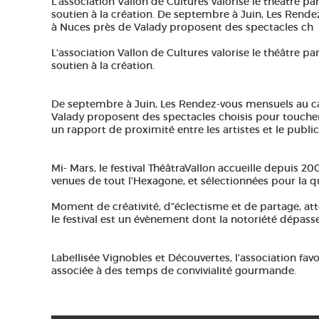
L'association Vallon de Cultures valorise le théâtre pa
soutien à la création. De septembre à Juin, Les Rende
à Nuces près de Valady proposent des spectacles ch
L'association Vallon de Cultures valorise le théâtre pa
soutien à la création.
De septembre à Juin, Les Rendez-vous mensuels au ca
Valady proposent des spectacles choisis pour toucher
un rapport de proximité entre les artistes et le public
Mi- Mars, le festival ThéâtraVallon accueille depuis 
venues de tout l'Hexagone, et sélectionnées pour la qua
Moment de créativité, d"éclectisme et de partage, a
le festival est un évènement dont la notoriété dépasse 
Labellisée Vignobles et Découvertes, l'association fav
associée à des temps de convivialité gourmande.