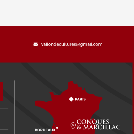
vallondecultures@gmail.com
Comment venir ?