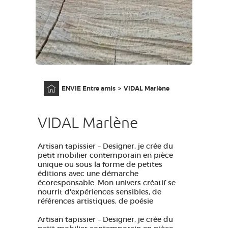
GRANDS SITES OCCITANIE
MA SÉLECTION
ACCÈS MALVOYANT
FR
Accueil
ENVIE Entre amis
VIDAL Marlène
AVEYRON VIVRE VRAI
VIDAL Marlène
Artisan tapissier – Designer, je crée du
petit mobilier contemporain en pièce
unique ou sous la forme de petites
éditions avec une démarche
écoresponsable. Mon univers créatif se
nourrit d'expériences sensibles, de
références artistiques, de poésie
Artisan tapissier – Designer, je crée du