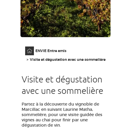
GRANDS SITES OCCITANIE
MA SÉLECTION
ACCÈS MALVOYANT
FR
Accueil
ENVIE Entre amis
AVEYRON VIVRE VRAI
Visite et dégustation avec une sommelière
Visite et dégustation
avec une sommelière
Partez à la découverte du vignoble de
Marcillac en suivant Laurine Matha,
sommelière, pour une visite guidée des
vignes au chai pour finir par une
dégustation de vin.