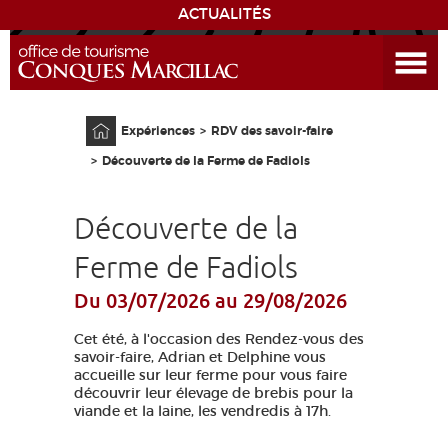
ACTUALITÉS
Ouvrir le menu
ENVIE
DE...
Accueil
Expériences
RDV des savoir-faire
DÉCOUVRIR LA DESTINATION
Découverte de la Ferme de Fadiols
CONQUES
Découverte de la
EXPÉRIENCES
Ferme de Fadiols
Du 03/07/2026
au 29/08/2026
SÉJOURNER
Cet été, à l'occasion des Rendez-vous des
AGENDA
savoir-faire, Adrian et Delphine vous
accueille sur leur ferme pour vous faire
découvrir leur élevage de brebis pour la
VENIR
viande et la laine, les vendredis à 17h.
EDUCATIF
GR 65
GROUPES
PRESSE