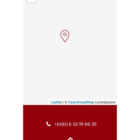
Leaflet
| ©
OpenStreetMap
contributors
+33(0) 6 32 91 66 25
Haut de page