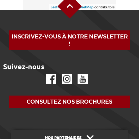
Leaflet
| ©
OpenStreetMap
contributors
INSCRIVEZ-VOUS À NOTRE NEWSLETTER
!
Suivez-nous
Facebook
Instagram
YouTube
CONSULTEZ NOS BROCHURES
NOS PARTENAIRES