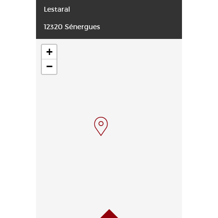
Lestaral
12320 Sénergues
+
−
Haut de page