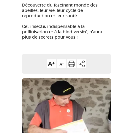
Découverte du fascinant monde des
GRANDS SITES OCCITANIE
abeilles, leur vie, leur cycle de
MA SÉLECTION
reproduction et leur santé.
Cet insecte, indispensable à la
pollinisation et à la biodiversité, n'aura
plus de secrets pour vous !
ACCÈS MALVOYANT
FR
AVEYRON VIVRE VRAI