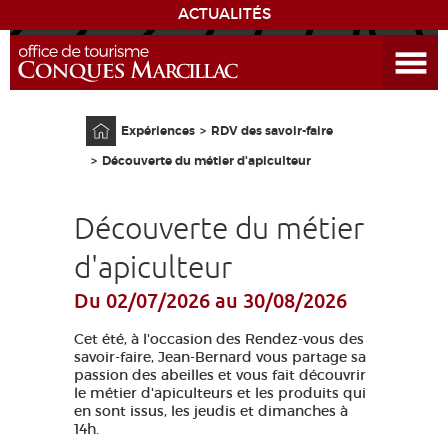
ACTUALITÉS
Ouvrir le menu
ENVIE
DE...
Accueil
Expériences
RDV des savoir-faire
DÉCOUVRIR LA DESTINATION
Découverte du métier d'apiculteur
CONQUES
Découverte du métier
EXPÉRIENCES
d'apiculteur
Du 02/07/2026
au 30/08/2026
SÉJOURNER
Cet été, à l'occasion des Rendez-vous des
AGENDA
savoir-faire, Jean-Bernard vous partage sa
passion des abeilles et vous fait découvrir
le métier d'apiculteurs et les produits qui
VENIR
en sont issus, les jeudis et dimanches à
14h.
EDUCATIF
GR 65
GROUPES
PRESSE