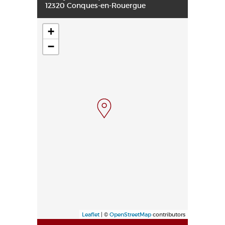
12320 Conques-en-Rouergue
+
−
Leaflet
| ©
OpenStreetMap
contributors