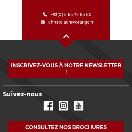
+33(0) 5 65 72 85 60
christelach@orange.fr
Haut de page
INSCRIVEZ-VOUS À NOTRE NEWSLETTER
!
Suivez-nous
Facebook
Instagram
YouTube
CONSULTEZ NOS BROCHURES