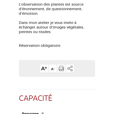
L'observation des plantes est source
GRANDS SITES OCCITANIE
d'étonnement,
de questionnement,
MA SÉLECTION
d'émotion.
Dans mon atelier je vous invite à
échanger
autour d'images végétales,
peintes ou tissées.
ACCÈS MALVOYANT
FR
Réservation obligatoire.
AVEYRON VIVRE VRAI
CAPACITÉ
Personne
: 8