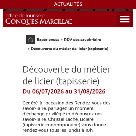
ACTUALITÉS
Ouvrir le menu
ENVIE
DE...
Accueil
Expériences
RDV des savoir-faire
DÉCOUVRIR LA DESTINATION
Découverte du métier de licier (tapisserie)
CONQUES
Découverte du métier
EXPÉRIENCES
de licier (tapisserie)
Du 06/07/2026
au 31/08/2026
SÉJOURNER
Cet été, à l'occasion des Rendez-vous des
AGENDA
savoir-faire, partagez un moment
d'échange privilégié et découvrez nos
savoir-faire. Christel Laché, Licière
VENIR
(tapisserie contemporaine) vous donne
rendez-vous tous les lundis à 10h.
EDUCATIF
GR 65
GROUPES
PRESSE