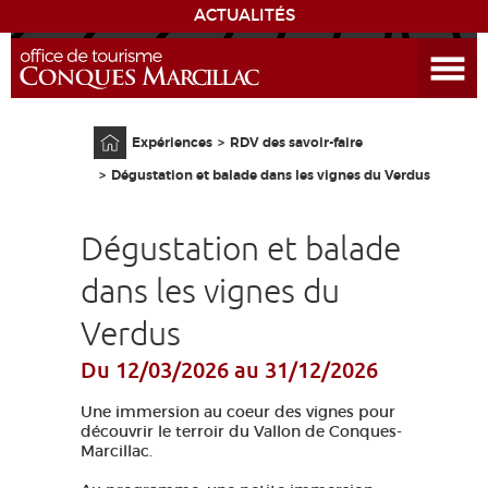
ACTUALITÉS
Ouvrir le menu
ENVIE
DE...
Accueil
Expériences
RDV des savoir-faire
DÉCOUVRIR LA DESTINATION
Dégustation et balade dans les vignes du Verdus
CONQUES
Dégustation et balade
EXPÉRIENCES
dans les vignes du
Verdus
SÉJOURNER
Du 12/03/2026
au 31/12/2026
AGENDA
Une immersion au coeur des vignes pour
découvrir le terroir du Vallon de Conques-
VENIR
Marcillac.
EDUCATIF
GR 65
GROUPES
PRESSE