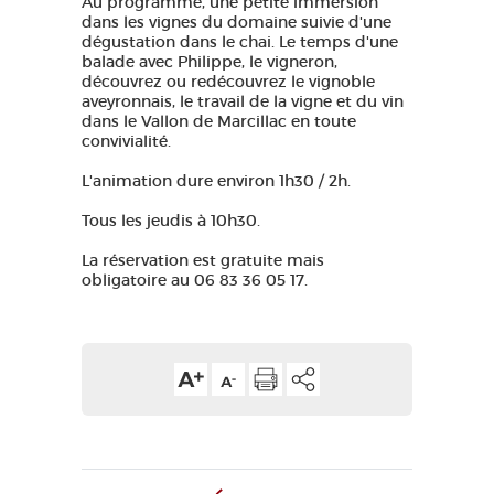
Au programme, une petite immersion
dans les vignes du domaine suivie d'une
GRANDS SITES OCCITANIE
dégustation dans le chai. Le temps d'une
MA SÉLECTION
balade avec Philippe, le vigneron,
découvrez ou redécouvrez le vignoble
aveyronnais, le travail de la vigne et du vin
dans le Vallon de Marcillac en toute
ACCÈS MALVOYANT
convivialité.
FR
L'animation dure environ 1h30 / 2h.
AVEYRON VIVRE VRAI
Tous les jeudis à 10h30.
La réservation est gratuite mais
obligatoire au 06 83 36 05 17.