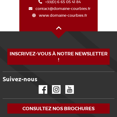
+33(0) 6 65 05 41 84
contact@domaine-courbies.fr
www.domaine-courbies.fr
Haut de page
INSCRIVEZ-VOUS À NOTRE NEWSLETTER
!
Suivez-nous
Facebook
Instagram
YouTube
CONSULTEZ NOS BROCHURES