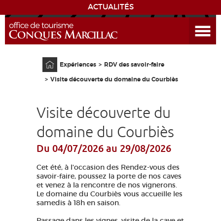
ACTUALITÉS
Ouvrir le menu
ENVIE
DE...
Accueil
Expériences
RDV des savoir-faire
DÉCOUVRIR LA DESTINATION
Visite découverte du domaine du Courbiès
CONQUES
Visite découverte du
EXPÉRIENCES
domaine du Courbiès
Du 04/07/2026
au 29/08/2026
SÉJOURNER
Cet été, à l'occasion des Rendez-vous des
AGENDA
savoir-faire, poussez la porte de nos caves
et venez à la rencontre de nos vignerons.
Le domaine du Courbiès vous accueille les
VENIR
samedis à 18h en saison.
Passage dans les vignes, visite de la cave et
EDUCATIF
GR 65
GROUPES
PRESSE