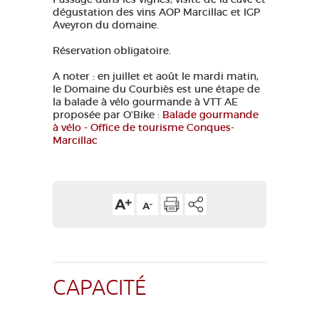
dégustation des vins AOP Marcillac et IGP
GRANDS SITES OCCITANIE
Aveyron du domaine.
MA SÉLECTION
Réservation obligatoire.
A noter : en juillet et août le mardi matin,
le Domaine du Courbiès est une étape de
ACCÈS MALVOYANT
FR
la balade à vélo gourmande à VTT AE
proposée par O'Bike :
Balade gourmande
à vélo - Office de tourisme Conques-
AVEYRON VIVRE VRAI
Marcillac
CAPACITÉ