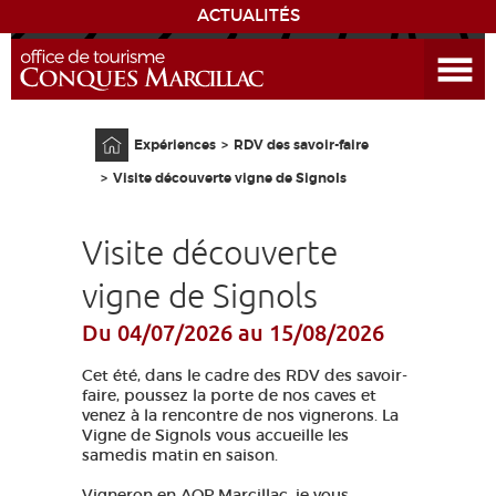
ACTUALITÉS
Ouvrir le menu
ENVIE
DE...
Accueil
Expériences
RDV des savoir-faire
DÉCOUVRIR LA DESTINATION
Visite découverte vigne de Signols
CONQUES
Visite découverte
EXPÉRIENCES
vigne de Signols
Du 04/07/2026
au 15/08/2026
SÉJOURNER
Cet été, dans le cadre des RDV des savoir-
AGENDA
faire, poussez la porte de nos caves et
venez à la rencontre de nos vignerons. La
Vigne de Signols vous accueille les
VENIR
samedis matin en saison.
Vigneron en AOP Marcillac, je vous
EDUCATIF
GR 65
GROUPES
PRESSE