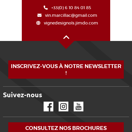
+33(0) 6 10 84 01 85
vin.marcillac@gmail.com
vignedesignols.jimdo.com
Haut de page
INSCRIVEZ-VOUS À NOTRE NEWSLETTER
!
Suivez-nous
Facebook
Instagram
YouTube
CONSULTEZ NOS BROCHURES