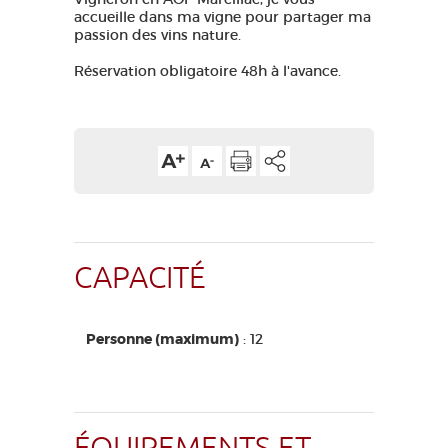
accueille dans ma vigne pour partager ma
GRANDS SITES OCCITANIE
passion des vins nature.
MA SÉLECTION
Réservation obligatoire 48h à l'avance.
ACCÈS MALVOYANT
FR
AVEYRON VIVRE VRAI
CAPACITÉ
Personne (maximum)
: 12