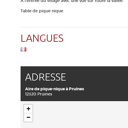
A l'entrée du village avec une vue sur toute la vallée.
Table de pique nique.
LANGUES
ADRESSE
Aire de pique-nique à Pruines
12320 Pruines
+
−