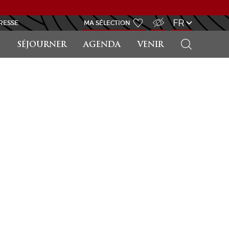
ACCÈS MALVOYANT
FR
RESSE
MA SÉLECTION
RECHERCHER
SÉJOURNER
AGENDA
VENIR