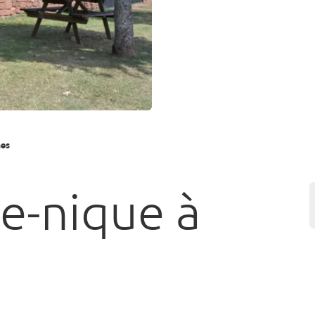
nes
ue-nique à