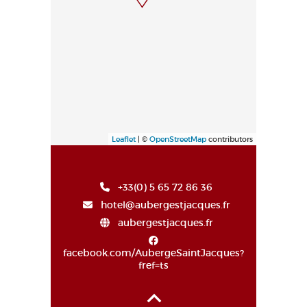
Leaflet
| ©
OpenStreetMap
contributors
+33(0) 5 65 72 86 36
hotel@aubergestjacques.fr
aubergestjacques.fr
facebook.com/AubergeSaintJacques?
fref=ts
Haut de page