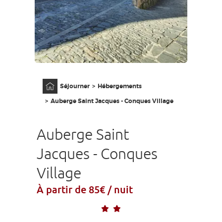
GRANDS SITES OCCITANIE
MA SÉLECTION
ACCÈS MALVOYANT
FR
Accueil
Séjourner
Hébergements
AVEYRON VIVRE VRAI
Auberge Saint Jacques - Conques Village
Auberge Saint
Jacques - Conques
Village
À partir de 85€ / nuit