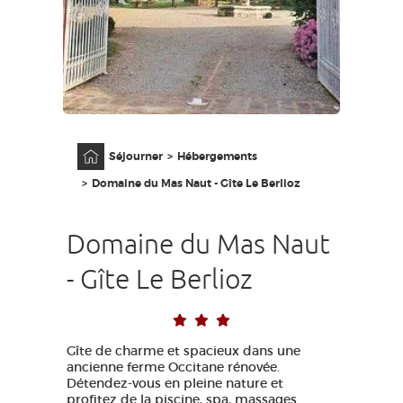
GRANDS SITES OCCITANIE
MA SÉLECTION
ACCÈS MALVOYANT
FR
Accueil
Séjourner
Hébergements
AVEYRON VIVRE VRAI
Domaine du Mas Naut - Gîte Le Berlioz
Domaine du Mas Naut
- Gîte Le Berlioz
Gîte de charme et spacieux dans une
ancienne ferme Occitane rénovée.
Détendez-vous en pleine nature et
profitez de la piscine, spa, massages..