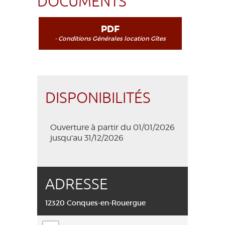
DOCUMENTS
PDF
- Conditions Générales location Gîtes
(version 20260525) - Il est possible que les
conditions générales aient été modifiées
entre-temps. Si vous souhaitez obtenir la
version actuellement en vigueur, veuillez
nous contacter.
DISPONIBILITÉS
Ouverture à partir du 01/01/2026
jusqu'au 31/12/2026
ADRESSE
12320 Conques-en-Rouergue