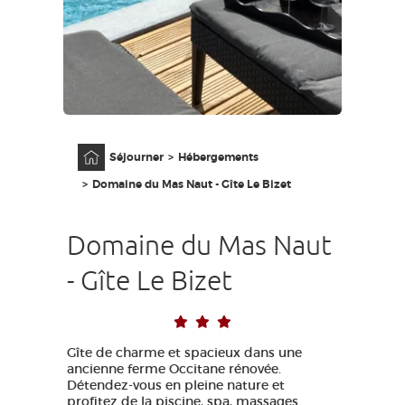
GRANDS SITES OCCITANIE
MA SÉLECTION
ACCÈS MALVOYANT
FR
Accueil
Séjourner
Hébergements
AVEYRON VIVRE VRAI
Domaine du Mas Naut - Gîte Le Bizet
Domaine du Mas Naut
- Gîte Le Bizet
Gîte de charme et spacieux dans une
ancienne ferme Occitane rénovée.
Détendez-vous en pleine nature et
profitez de la piscine, spa, massages..