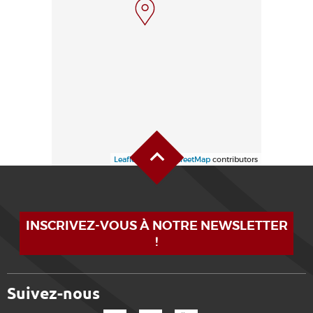
Haut de page
Leaflet
| ©
OpenStreetMap
contributors
INSCRIVEZ-VOUS À NOTRE NEWSLETTER
!
Suivez-nous
Facebook
Instagram
YouTube