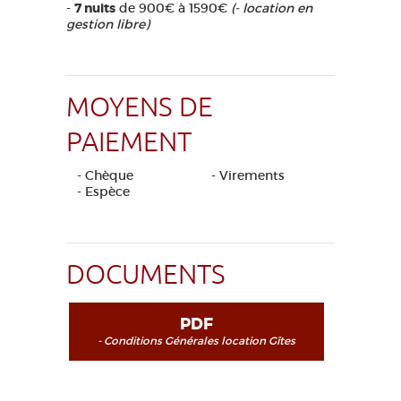
-
7 nuits
de 900€ à 1590€
(- location en
gestion libre)
MOYENS DE
PAIEMENT
- Chèque
- Virements
- Espèce
DOCUMENTS
PDF
- Conditions Générales location Gîtes
(version 20260525) - Il est possible que les
conditions générales aient été modifiées
entre-temps. Si vous souhaitez obtenir la