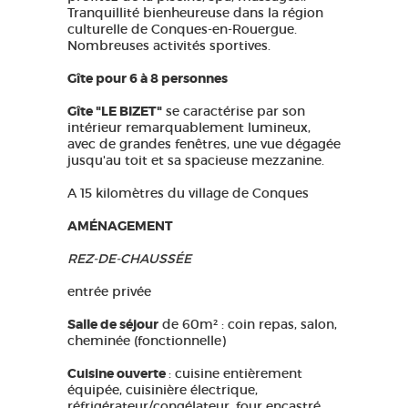
Tranquillité bienheureuse dans la région
culturelle de Conques-en-Rouergue.
Nombreuses activités sportives.
Gîte pour 6 à 8 personnes
Gîte "LE BIZET"
se caractérise par son
intérieur remarquablement lumineux,
avec de grandes fenêtres, une vue dégagée
jusqu'au toit et sa spacieuse mezzanine.
A 15 kilomètres du village de Conques
AMÉNAGEMENT
REZ-DE-CHAUSSÉE
entrée privée
Salle de séjour
de 60m² : coin repas, salon,
cheminée (fonctionnelle)
Cuisine ouverte
: cuisine entièrement
équipée, cuisinière électrique,
réfrigérateur/congélateur, four encastré,