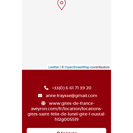
Leaflet
| ©
OpenStreetMap
contributors
+33(0) 6 61 71 39 20
anne.fraysse@gmail.com
www.gites-de-france-
aveyron.com/fr/location/locations-
gites-saint-felix-de-lunel-gite-l-oustal-
h12g005519