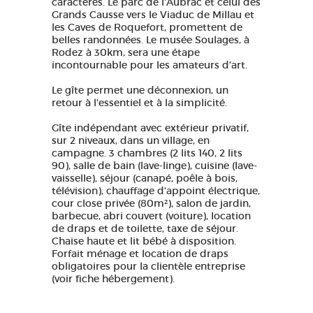
caractères. Le parc de l'Aubrac et celui des
Grands Causse vers le Viaduc de Millau et
les Caves de Roquefort, promettent de
belles randonnées. Le musée Soulages, à
Rodez à 30km, sera une étape
incontournable pour les amateurs d'art.
Le gîte permet une déconnexion, un
retour à l'essentiel et à la simplicité.
Gîte indépendant avec extérieur privatif,
sur 2 niveaux, dans un village, en
campagne. 3 chambres (2 lits 140, 2 lits
90), salle de bain (lave-linge), cuisine (lave-
vaisselle), séjour (canapé, poêle à bois,
télévision), chauffage d'appoint électrique,
cour close privée (80m²), salon de jardin,
barbecue, abri couvert (voiture), location
de draps et de toilette, taxe de séjour.
Chaise haute et lit bébé à disposition.
Forfait ménage et location de draps
obligatoires pour la clientèle entreprise
(voir fiche hébergement).