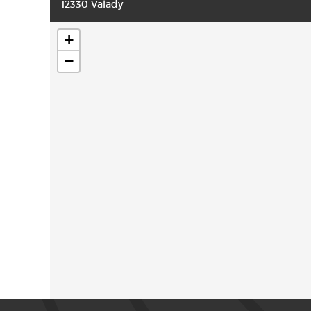
12330 Valady
+
−