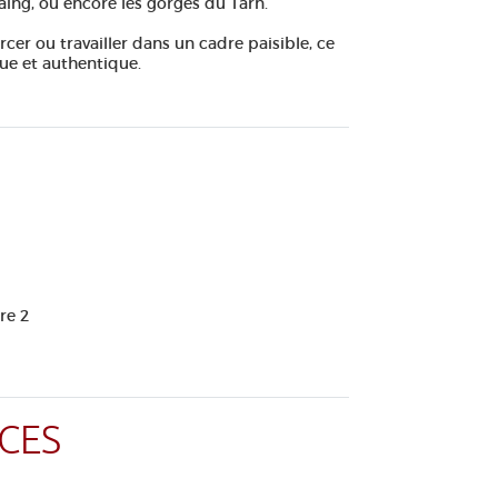
taing, ou encore les gorges du Tarn.
cer ou travailler dans un cadre paisible, ce
que et authentique.
re 2
CES