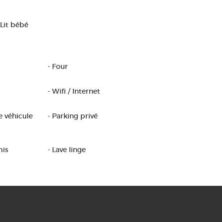
Lit bébé
- Four
- Wifi / Internet
e véhicule
- Parking privé
mis
- Lave linge