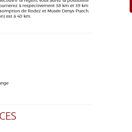
écouvrir la région, vous aurez la possibilité
éjournerez à respectivement 38 km et 39 km
'Assomption de Rodez et Musée Denys-Puech.
n) est à 40 km.
ange
CES