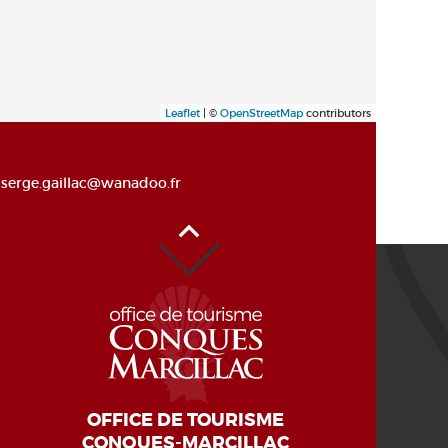
Leaflet
| ©
OpenStreetMap
contributors
serge.gaillac@wanadoo.fr
Haut de page
OFFICE DE TOURISME
CONQUES-MARCILLAC