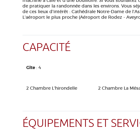
machine à café et d’une bouilloire. Si vous souhaitez d
de pratiquer la randonnée dans les environs. Vous s
de ces lieux d’intérêt : Cathédrale Notre-Dame de l
L'aéroport le plus proche (Aéroport de Rodez - Aveyro
CAPACITÉ
Gîte
: 4
2 Chambre L'hirondelle
2 Chambre La Més
ÉQUIPEMENTS ET SERVI