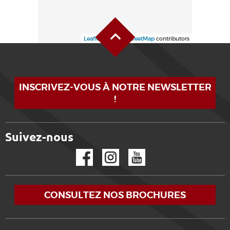
Haut de page
Leaflet
| ©
OpenStreetMap
contributors
INSCRIVEZ-VOUS À NOTRE NEWSLETTER
!
Suivez-nous
Facebook
Instagram
YouTube
CONSULTEZ NOS BROCHURES