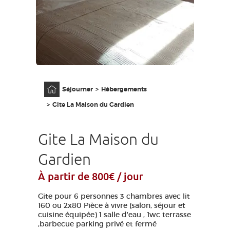
GRANDS SITES OCCITANIE
MA SÉLECTION
ACCÈS MALVOYANT
FR
Accueil
Séjourner
Hébergements
AVEYRON VIVRE VRAI
Gite La Maison du Gardien
Gite La Maison du
Gardien
À partir de 800€ / jour
Gite pour 6 personnes 3 chambres avec lit
160 ou 2x80 Pièce à vivre (salon, séjour et
cuisine équipée) 1 salle d'eau , 1wc terrasse
,barbecue parking privé et fermé