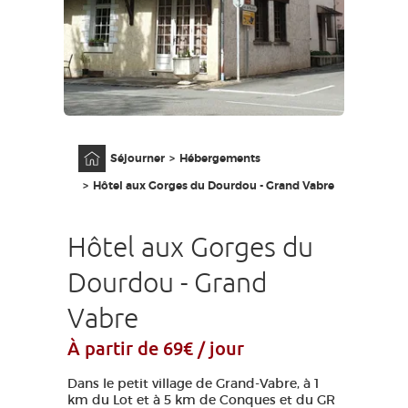
GRANDS SITES OCCITANIE
MA SÉLECTION
ACCÈS MALVOYANT
FR
Accueil
Séjourner
Hébergements
AVEYRON VIVRE VRAI
Hôtel aux Gorges du Dourdou - Grand Vabre
Hôtel aux Gorges du
Dourdou - Grand
Vabre
À partir de 69€ / jour
Dans le petit village de Grand-Vabre, à 1
km du Lot et à 5 km de Conques et du GR