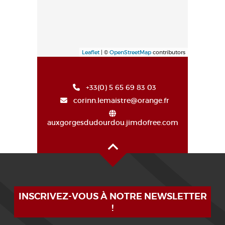
Leaflet
| ©
OpenStreetMap
contributors
+33(0) 5 65 69 83 03
corinn.lemaistre@orange.fr
auxgorgesdudourdou.jimdofree.com
Haut de page
INSCRIVEZ-VOUS À NOTRE NEWSLETTER
!