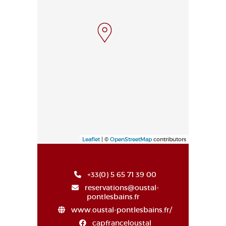
Leaflet
| ©
OpenStreetMap
contributors
+33(0) 5 65 71 39 00
reservations@oustal-
pontlesbains.fr
www.oustal-pontlesbains.fr/
capfranceloustal