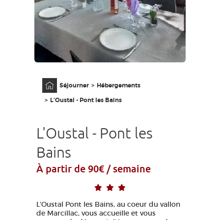
GRANDS SITES OCCITANIE
MA SÉLECTION
ACCÈS MALVOYANT
FR
Accueil
Séjourner
Hébergements
AVEYRON VIVRE VRAI
L'Oustal - Pont les Bains
L'Oustal - Pont les
Bains
À partir de 90€ / semaine
L'Oustal Pont les Bains, au coeur du vallon
de Marcillac, vous accueille et vous