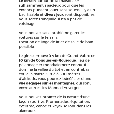
Le terrain
autour de la maison est
suffisamment
spacieux
pour que les
enfants puissent jouer sans soucis. Il y a un
bac à sable et
divers jeux
sont disponibles.
Vous serez tranquille. Il n'y a pas de
voisinage.
Vous pouvez sans problème garer les
voitures sur le terrain.
Location de linge de lit et de salle de bain
possible.
Le gîte se trouve à 4 km de Grand-Vabre et
10 km de Conques-en-Rouergue
, lieu de
pèlerinage et mondialement connu. Il
domine la vallée du Lot et en contrebas
coule la rivière. Situé à 500 mètres
d'altitude, vous pourrez bénéficier d'une
vue dégagée sur les montagnes
, qui sont
entre autres, les Monts d'Auvergne.
Vous pouvez profiter de la nature d'une
façon sportive. Promenades, équitation,
cyclisme, canoë et kayak se font dans les
alentours.