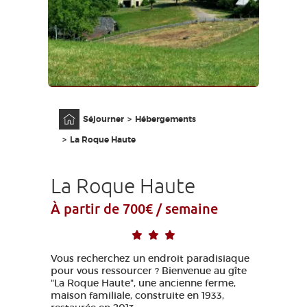
GRANDS SITES OCCITANIE
MA SÉLECTION
ACCÈS MALVOYANT
FR
Accueil
Séjourner
Hébergements
AVEYRON VIVRE VRAI
La Roque Haute
La Roque Haute
À partir de 700€ / semaine
Vous recherchez un endroit paradisiaque
pour vous ressourcer ? Bienvenue au gîte
"La Roque Haute", une ancienne ferme,
maison familiale, construite en 1933,