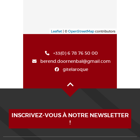
Leaflet
| ©
OpenStreetMap
contributors
+33(0) 6 78 76 50 00
berend.doornenbal@gmail.com
gitelaroque
Haut de page
INSCRIVEZ-VOUS À NOTRE NEWSLETTER
!