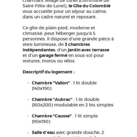
charmant village de Lunel (commune de
Saint-Félix-de-Lunel),
le Gîte du Colombié
vous accueille pour un séjour au calme,
dans un cadre naturel et reposant.
Ce gîte de plain-pied, moderne et
climatisé, peut héberger jusqu'à 5
personnes. Il dispose d'une grande pièce à
vivre lumineuse, de
3 chambres
indépendantes
, d'un
jardin avec terrasse
et d'un
garage fermé
en sous-sol pour
voitures, motos ou vélos.
Descriptif du logement
:
Chambre "Vallon"
: 1 lit double
(140x190)
Chambre "Aubrac"
: 1 lit double
(160x200) modulable en 2 lits simples
Chambre "Causse"
: 1 lit simple
(90x190)
Salle d'eau
avec grande douche, 2