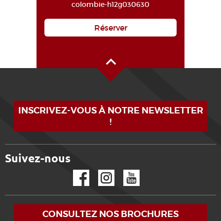
colombie-h12g030630
Réserver
Haut de page
INSCRIVEZ-VOUS À NOTRE NEWSLETTER
!
Suivez-nous
Facebook
Instagram
YouTube
CONSULTEZ NOS BROCHURES