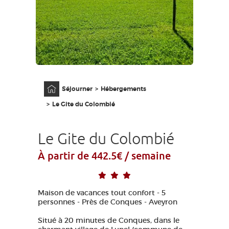
GRANDS SITES OCCITANIE
MA SÉLECTION
ACCÈS MALVOYANT
FR
Accueil
Séjourner
Hébergements
AVEYRON VIVRE VRAI
Le Gite du Colombié
Le Gite du Colombié
À partir de 442.5€ / semaine
Maison de vacances tout confort - 5
personnes - Près de Conques - Aveyron
Situé à 20 minutes de Conques, dans le