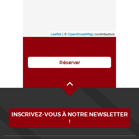
Leaflet
| ©
OpenStreetMap
contributors
Réserver
Haut de page
INSCRIVEZ-VOUS À NOTRE NEWSLETTER
!