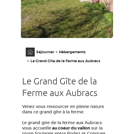
GRANDS SITES OCCITANIE
MA SÉLECTION
ACCÈS MALVOYANT
FR
Accueil
Séjourner
Hébergements
AVEYRON VIVRE VRAI
Le Grand Gîte de la Ferme aux Aubracs
Le Grand Gîte de la
Ferme aux Aubracs
Venez vous ressourcer en pleine nature
dans ce grand gîte à la ferme.
Le grand gite de la ferme aux Aubracs
vous accueille
au coeur du vallon
sur la
route Soulages entre Rodez et Conques