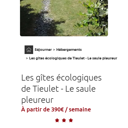
GRANDS SITES OCCITANIE
MA SÉLECTION
ACCÈS MALVOYANT
FR
Accueil
Séjourner
Hébergements
AVEYRON VIVRE VRAI
Les gîtes écologiques de Tieulet - Le saule pleureur
Les gîtes écologiques
de Tieulet - Le saule
pleureur
À partir de 390€ / semaine