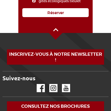
gites.ecologiques.tieulet
Réserver
Haut de page
INSCRIVEZ-VOUS À NOTRE NEWSLETTER
!
Suivez-nous
Facebook
Instagram
YouTube
CONSULTEZ NOS BROCHURES