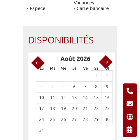
Vacances
- Espèce
- Carte bancaire
DISPONIBILITÉS
Août 2026
S
Lu
Ma
Me
Je
Ve
Sa
Di
Lu
Ma
1
2
1
3
4
5
6
7
8
9
7
8
10
11
12
13
14
15
16
14
15
17
18
19
20
21
22
23
21
22
24
25
26
27
28
29
30
28
29
31