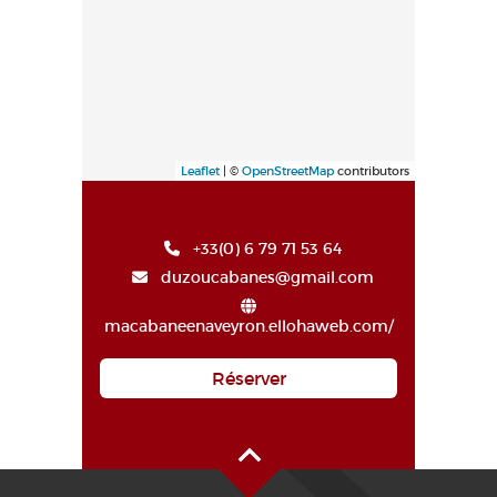
Leaflet
| ©
OpenStreetMap
contributors
+33(0) 6 79 71 53 64
duzoucabanes@gmail.com
macabaneenaveyron.ellohaweb.com/
Réserver
Haut de page