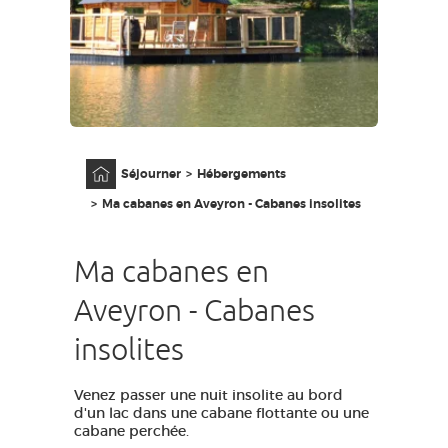
GRANDS SITES OCCITANIE
MA SÉLECTION
ACCÈS MALVOYANT
FR
Accueil
Séjourner
Hébergements
AVEYRON VIVRE VRAI
Ma cabanes en Aveyron - Cabanes insolites
Ma cabanes en
Aveyron - Cabanes
insolites
Venez passer une nuit insolite au bord
d'un lac dans une cabane flottante ou une
cabane perchée.