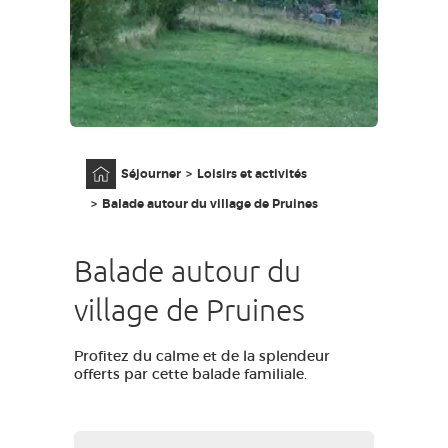
GRANDS SITES OCCITANIE
MA SÉLECTION
ACCÈS MALVOYANT
FR
Accueil
Séjourner
Loisirs et activités
AVEYRON VIVRE VRAI
Balade autour du village de Pruines
Balade autour du
village de Pruines
Profitez du calme et de la splendeur
offerts par cette balade familiale.