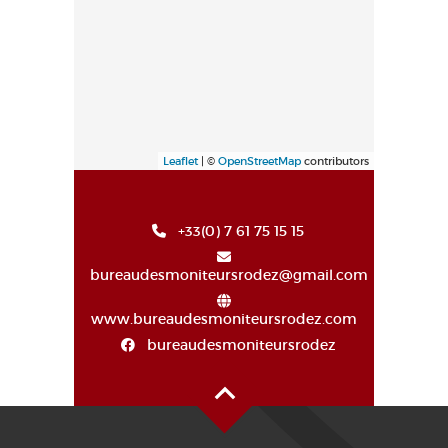
Leaflet
| ©
OpenStreetMap
contributors
+33(0) 7 61 75 15 15
bureaudesmoniteursrodez@gmail.com
www.bureaudesmoniteursrodez.com
bureaudesmoniteursrodez
Haut de page