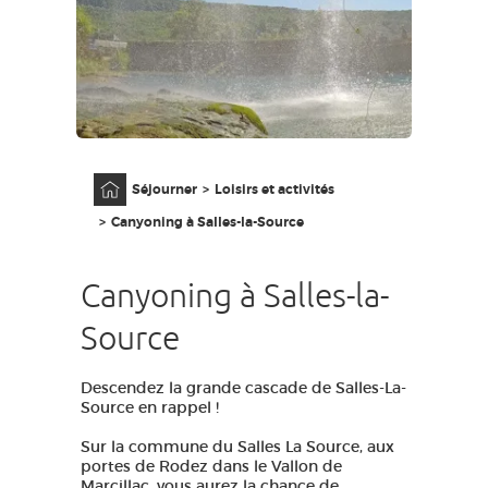
GRANDS SITES OCCITANIE
MA SÉLECTION
ACCÈS MALVOYANT
FR
Accueil
Séjourner
Loisirs et activités
AVEYRON VIVRE VRAI
Canyoning à Salles-la-Source
Canyoning à Salles-la-
Source
Descendez la grande cascade de Salles-La-
Source en rappel !
Sur la commune du Salles La Source, aux
portes de Rodez dans le Vallon de
Marcillac, vous aurez la chance de