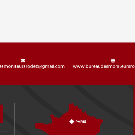
esmoniteursrodez@gmail.com
www.bureaudesmoniteursro
Comment venir ?