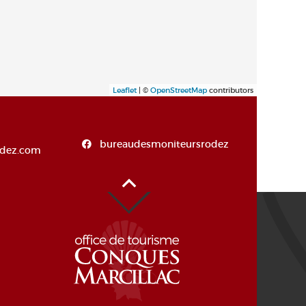
Leaflet
| ©
OpenStreetMap
contributors
bureaudesmoniteursrodez
dez.com
Haut de page