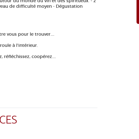
tour du monde du vin et des spiritueux. - 2
Niveau de difficulté moyen - Dégustation
re vous pour le trouver....
ule à l'intérieur.
, réfléchissez, coopérez....
CES