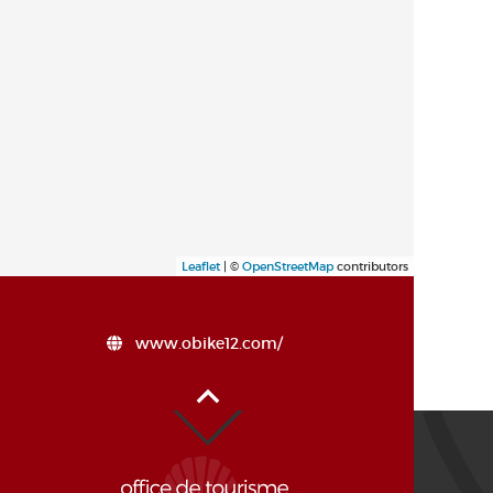
Leaflet
| ©
OpenStreetMap
contributors
www.obike12.com/
Haut de page