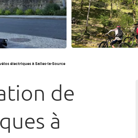
vélos électriques à Salles-la-Source
ation de
iques à