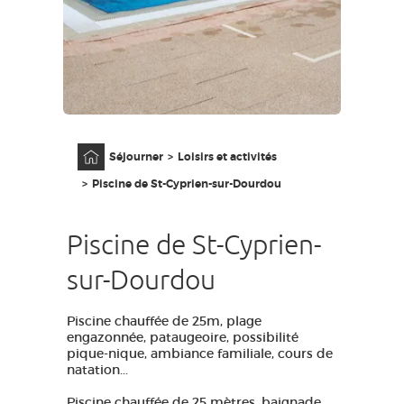
GRANDS SITES OCCITANIE
MA SÉLECTION
ACCÈS MALVOYANT
FR
Accueil
Séjourner
Loisirs et activités
AVEYRON VIVRE VRAI
Piscine de St-Cyprien-sur-Dourdou
Piscine de St-Cyprien-
sur-Dourdou
Piscine chauffée de 25m, plage
engazonnée, pataugeoire, possibilité
pique-nique, ambiance familiale, cours de
natation...
Piscine chauffée de 25 mètres, baignade