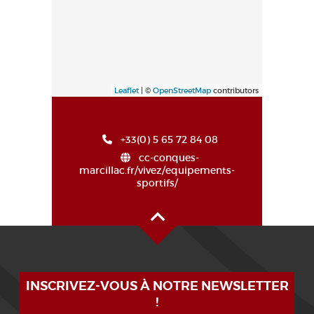
Leaflet
| ©
OpenStreetMap
contributors
+33(0) 5 65 72 84 08
cc-conques-
marcillac.fr/vivez/equipements-
sportifs/
Haut de page
INSCRIVEZ-VOUS À NOTRE NEWSLETTER
!