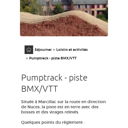
GRANDS SITES OCCITANIE
MA SÉLECTION
ACCÈS MALVOYANT
FR
Accueil
Séjourner
Loisirs et activités
AVEYRON VIVRE VRAI
Pumptrack - piste BMX/VTT
Pumptrack - piste
BMX/VTT
Située à Marcillac sur la route en direction
de Nuces, la piste est en terre avec des
bosses et des virages relevés.
Quelques points du règlement :