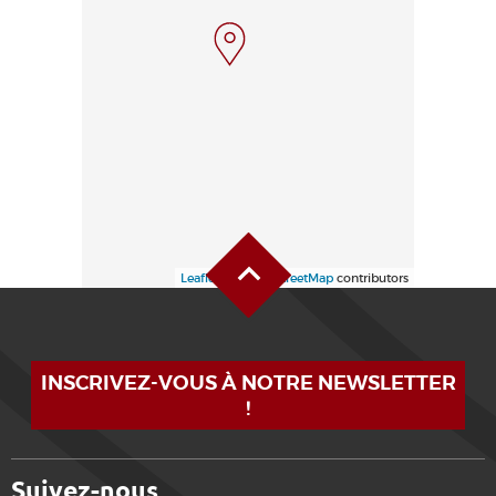
Haut de page
Leaflet
| ©
OpenStreetMap
contributors
INSCRIVEZ-VOUS À NOTRE NEWSLETTER
!
Suivez-nous