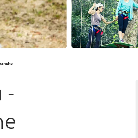
branche
 -
he