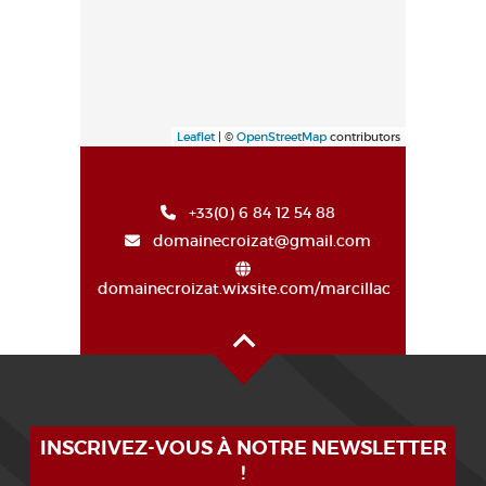
Leaflet
| ©
OpenStreetMap
contributors
+33(0) 6 84 12 54 88
domainecroizat@gmail.com
domainecroizat.wixsite.com/marcillac
Haut de page
INSCRIVEZ-VOUS À NOTRE NEWSLETTER
!