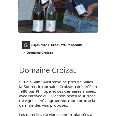
GRANDS SITES OCCITANIE
MA SÉLECTION
ACCÈS MALVOYANT
FR
Accueil
Séjourner
Producteurs locaux
AVEYRON VIVRE VRAI
Domaine Croizat
Domaine Croizat
Situé à Saint-Austremoine près de Salles-
la-Source, le domaine Croizat a été créé en
1988 par Philippe, et ces dernières années,
avec l'arrivée d'Olivier son neveu la surface
de vigne a été augmentée, tout comme la
gamme des vins proposés.
Les parcelles de vigne sont implantées à