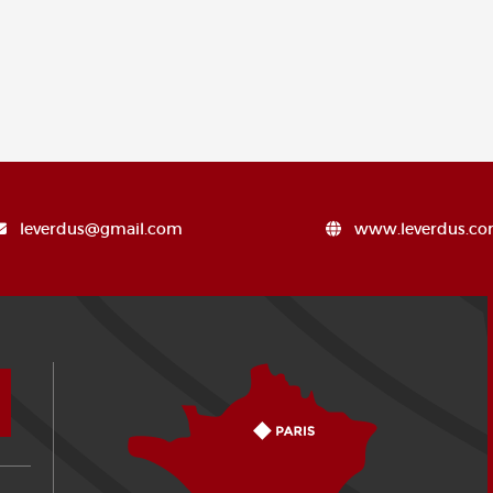
leverdus@gmail.com
www.leverdus.c
Comment venir ?