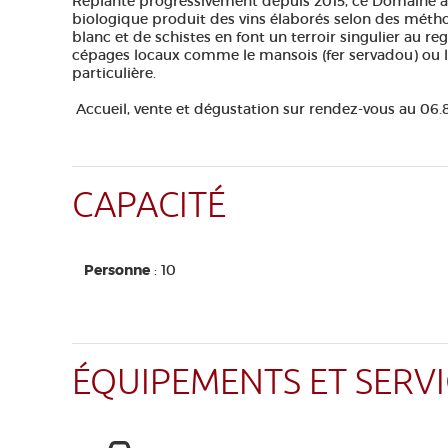
Replanté progressivement depuis 2015, ce
Domaine à 
biologique produit des vins élaborés selon des métho
blanc et de schistes en font un terroir singulier au reg
cépages locaux comme le mansois (fer servadou) ou l
particulière.
Accueil, vente et dégustation sur rendez-vous au 06.8
CAPACITÉ
Personne
: 10
ÉQUIPEMENTS ET SERVI