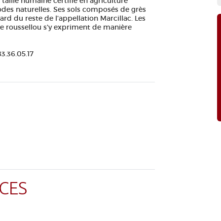
taille humaine certifié en agriculture
des naturelles. Ses sols composés de grès
ard du reste de l'appellation Marcillac. Les
e roussellou s'y expriment de manière
3.36.05.17
CES