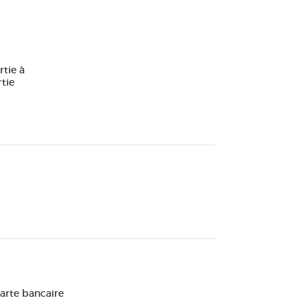
rtie à
rtie
Carte bancaire