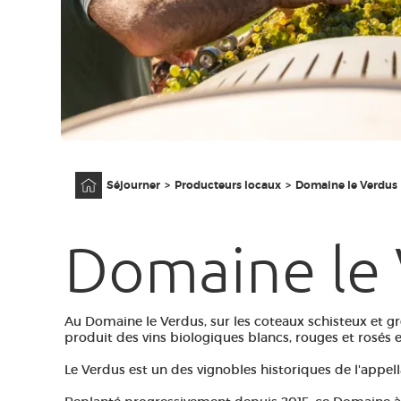
Accueil
Séjourner
Producteurs locaux
Domaine le Verdus
Domaine le
Au Domaine le Verdus, sur les coteaux schisteux et g
produit des vins biologiques blancs, rouges et rosés e
Le Verdus est un des vignobles historiques de l'appell