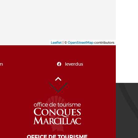
Leaflet
| ©
OpenStreetMap
contributors
om
leverdus
Haut de page
OFFICE DE TOURISME