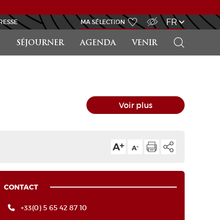
ACCÈS MALVOYANT
FR
RESSE
MA SÉLECTION
RECHERCHER
SÉJOURNER
AGENDA
VENIR
Voir plus
CONTACT
+33(0) 5 65 42 87 10