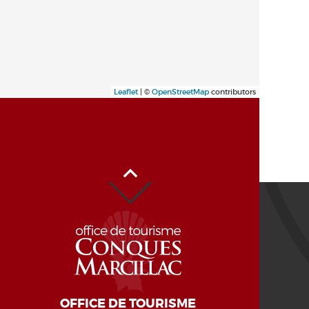
Leaflet
| ©
OpenStreetMap
contributors
Haut de page
OFFICE DE TOURISME