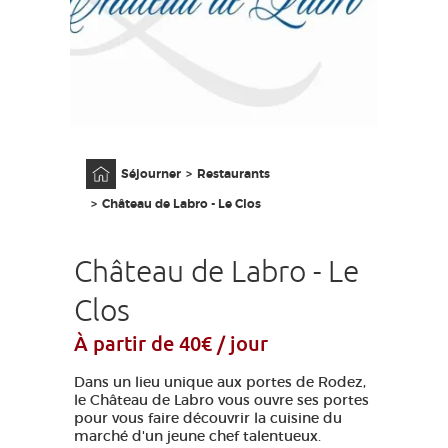
GRANDS SITES OCCITANIE
MA SÉLECTION
ACCÈS MALVOYANT
FR
Accueil
Séjourner
Restaurants
AVEYRON VIVRE VRAI
Château de Labro - Le Clos
Château de Labro - Le
Clos
À partir de 40€ / jour
Dans un lieu unique aux portes de Rodez,
le Château de Labro vous ouvre ses portes
pour vous faire découvrir la cuisine du
marché d'un jeune chef talentueux.