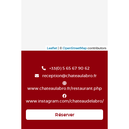
Leaflet
| ©
OpenStreetMap
contributors
+33(0) 5 65 67 90 62
reception@chateaulabro.fr
www.chateaulabro.fr/restaurant.php
www.instagram.com/chateaudelabro/
Réserver
Haut de page