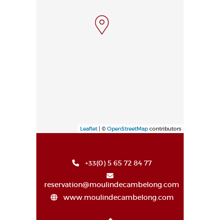
Leaflet
| ©
OpenStreetMap
contributors
+33(0) 5 65 72 84 77
reservation@moulindecambelong.com
www.moulindecambelong.com
Haut de page