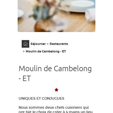
GRANDS SITES OCCITANIE
MA SÉLECTION
ACCÈS MALVOYANT
FR
Accueil
Séjourner
Restaurants
AVEYRON VIVRE VRAI
Moulin de Cambelong - ET
Moulin de Cambelong
- ET
UNIQUES ET CONJUGUES
Nous sommes deux chefs cuisiniers qui
ont fait le choix de créer à 4 mains un lieu