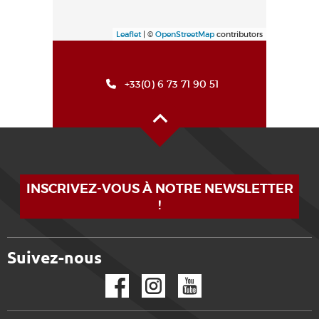
Leaflet
| ©
OpenStreetMap
contributors
+33(0) 6 73 71 90 51
Haut de page
INSCRIVEZ-VOUS À NOTRE NEWSLETTER
!
Suivez-nous
Facebook
Instagram
YouTube