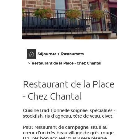
GRANDS SITES OCCITANIE
MA SÉLECTION
ACCÈS MALVOYANT
FR
Accueil
Séjourner
Restaurants
AVEYRON VIVRE VRAI
Restaurant de la Place - Chez Chantal
Restaurant de la Place
- Chez Chantal
Cuisine traditionnelle soignée, spécialités :
stockfish, ris d'agneau, tête de veau, civet.
Petit restaurant de campagne, situé au
cœur
d'un très beau village de grès rouge.
Un très bon accueil vous y sera réservé.