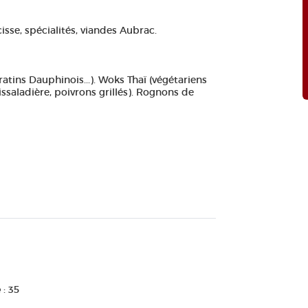
isse, spécialités, viandes Aubrac.
ratins Dauphinois...). Woks Thaï (végétariens
issaladière, poivrons grillés). Rognons de
e
: 35