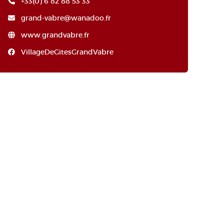
+33(0) 6 82 88 53 33
grand-vabre@wanadoo.fr
www.grandvabre.fr
VillageDeGitesGrandVabre