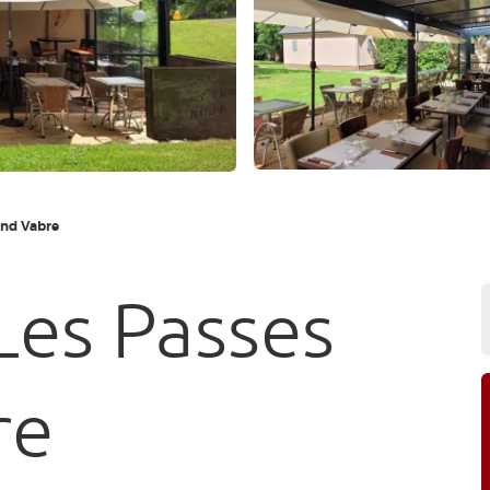
and Vabre
Les Passes
re