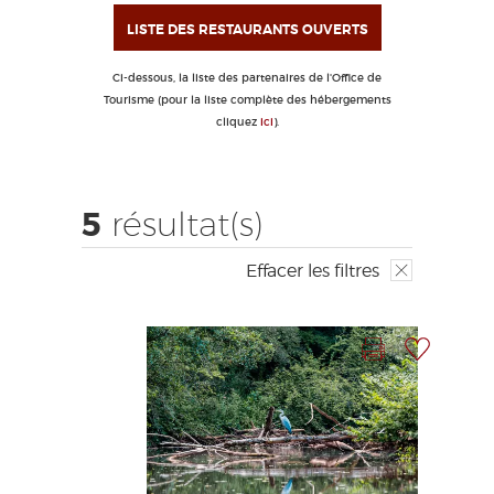
EDUCATIF
GR 65
GROUPES
PRESSE
LISTE DES RESTAURANTS OUVERTS
GRANDS SITES OCCITANIE
Ci-dessous, la liste des partenaires de l'Office de
MA SÉLECTION
Tourisme (pour la liste complète des hébergements
cliquez
ici
).
ACCÈS MALVOYANT
FR
5
résultat(s)
AVEYRON VIVRE VRAI
Effacer les filtres
Imprimer la fiche
Ajouter à ma sélection
Photo Précédente
Photo Suivante