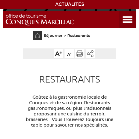
ACTUALITÉS
Ouvrir le menu
ENVIE
DE...
Accueil
Séjourner
Restaurants
DÉCOUVRIR LA DESTINATION
CONQUES
RESTAURANTS
EXPÉRIENCES
SÉJOURNER
Goûtez à la gastronomie locale de
Conques et de sa région. Restaurants
gastronomiques, ou plus traditionnels
AGENDA
proposant une cuisine du terroir,
brasseries... Vous trouverez toujours une
table pour savourer nos spécialités.
VENIR