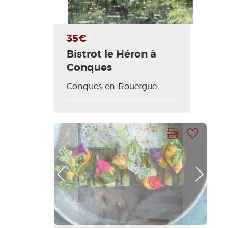
35€
Bistrot le Héron à
Conques
Conques-en-Rouergue
Imprimer la fiche
Ajouter à ma sélection
Photo Précédente
Photo Suivante