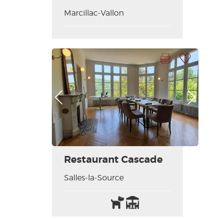
Marcillac-Vallon
Imprimer la fiche
Ajouter à ma sélection
Photo Précédente
Photo Suivante
Restaurant Cascade
Salles-la-Source
Animaux
Terrasse
acceptés