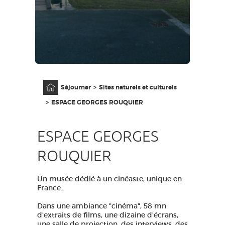
GRANDS SITES OCCITANIE
MA SÉLECTION
ACCÈS MALVOYANT
FR
Accueil
Séjourner
Sites naturels et culturels
AVEYRON VIVRE VRAI
ESPACE GEORGES ROUQUIER
ESPACE GEORGES
ROUQUIER
Un musée dédié à un cinéaste, unique en
France.
Dans une ambiance "cinéma", 58 mn
d'extraits de films, une dizaine d'écrans,
une salle de projection, des interviews, des