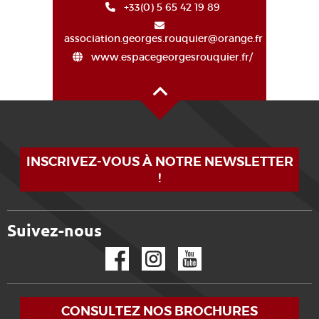
+33(0) 5 65 42 19 89
association.georges.rouquier@orange.fr
www.espacegeorgesrouquier.fr/
Haut de page
INSCRIVEZ-VOUS À NOTRE NEWSLETTER
!
Suivez-nous
Facebook
Instagram
YouTube
CONSULTEZ NOS BROCHURES