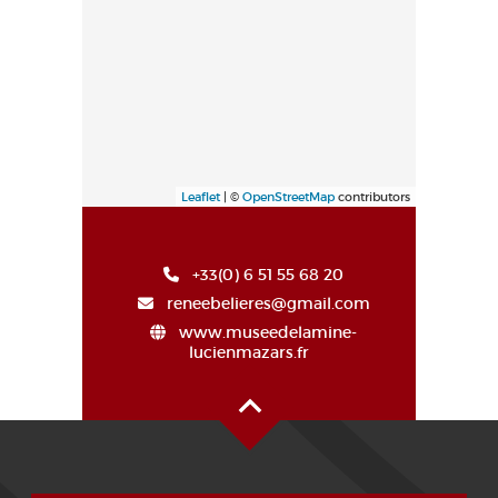
Leaflet
| ©
OpenStreetMap
contributors
+33(0) 6 51 55 68 20
reneebelieres@gmail.com
www.museedelamine-
lucienmazars.fr
Haut de page