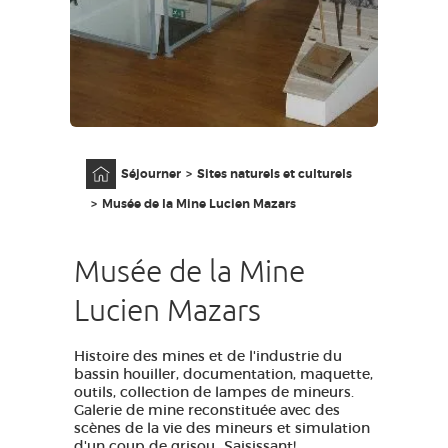
GRANDS SITES OCCITANIE
MA SÉLECTION
ACCÈS MALVOYANT
FR
Accueil
Séjourner
Sites naturels et culturels
AVEYRON VIVRE VRAI
Musée de la Mine Lucien Mazars
Musée de la Mine
Lucien Mazars
Histoire des mines et de l'industrie du
bassin houiller, documentation, maquette,
outils, collection de lampes de mineurs.
Galerie de mine reconstituée avec des
scènes de la vie des mineurs et simulation
d'un coup de grisou...Saisissant!